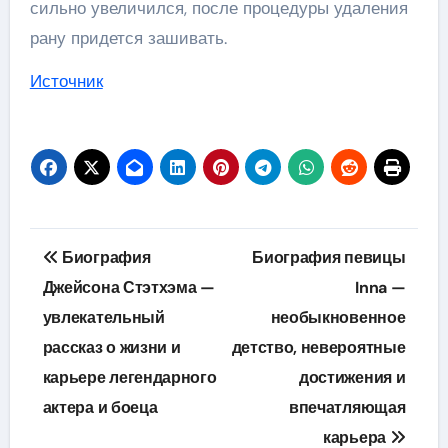
сильно увеличился, после процедуры удаления
рану придется зашивать.
Источник
Навигация
Биография
Биография певицы
по
Джейсона Стэтхэма —
Inna —
увлекательный
необыкновенное
записям
рассказ о жизни и
детство, невероятные
карьере легендарного
достижения и
актера и боеца
впечатляющая
карьера