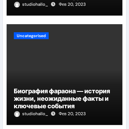
детства до мирового успеха
studiohallo_
Фев 20, 2023
Uncategorised
Биография фараона — история
жизни, неожиданные факты и
ключевые события
studiohallo_
Фев 20, 2023