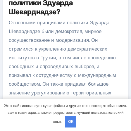
политики Эдуарда
Шеварднадзе?
Основными принципами политики Эдуарда
Шеварднадзе были демократия, мирное
сосуществование и модернизация. Он
стремился к укреплению демократических
институтов в Грузии, в том числе проведению
свободных и справедливых выборов, и
призывал к сотрудничеству с международным
сообществом. Он также придавал большое
значение урегулированию территориальных
конфликтов в стране и обеспечению мирного
Этот сайт использует куки-файлы и другие технологии, чтобы помочь
сосуществования международных сторон.
вам в навигации, а также предоставить лучший пользовательский
Какие факторы способствовали
опыт.
OK