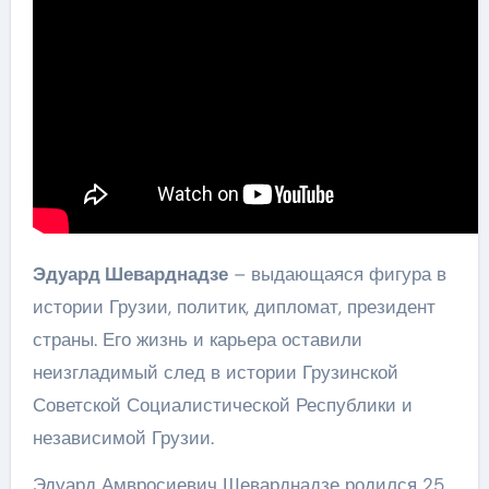
Эдуард Шеварднадзе
– выдающаяся фигура в
истории Грузии, политик, дипломат, президент
страны. Его жизнь и карьера оставили
неизгладимый след в истории Грузинской
Советской Социалистической Республики и
независимой Грузии.
Эдуард Амвросиевич Шеварднадзе родился 25