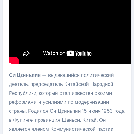
Си Цзиньпин
— выдающийся политический
деятель, председатель Китайской Народной
Республики, который стал известен своими
реформами и усилиями по модернизации
страны. Родился Си Цзиньпин 15 июня 1953 года
в Фупинге, провинция Шаньси, Китай. Он
является членом Коммунистической партии