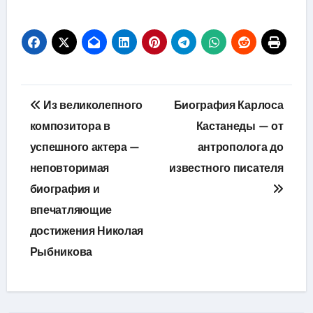
Навигация
Из великолепного
Биография Карлоса
по
композитора в
Кастанеды — от
успешного актера —
антрополога до
записям
неповторимая
известного писателя
биография и
впечатляющие
достижения Николая
Рыбникова