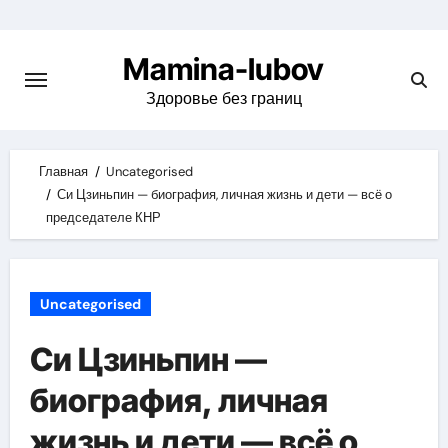
Skip
to
Mamina-lubov
content
Здоровье без границ
Главная
Uncategorised
Си Цзиньпин — биография, личная жизнь и дети — всё о
председателе КНР
Uncategorised
Си Цзиньпин —
биография, личная
жизнь и дети — всё о