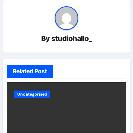
By
studiohallo_
Related Post
Uncategorised