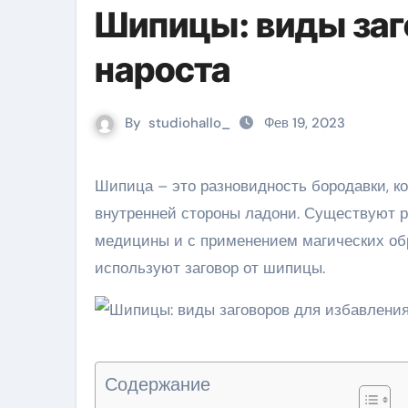
Шипицы: виды заг
нароста
By
studiohallo_
Фев 19, 2023
Шипица – это разновидность бородавки, которая локализуется на ногах в области стопы и на руках с
внутренней стороны ладони. Существуют 
медицины и с применением магических об
используют заговор от шипицы.
Содержание