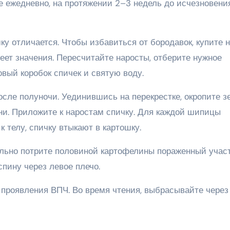
е ежедневно, на протяжении 2–3 недель до исчезновени
ку отличается. Чтобы избавиться от бородавок, купите 
еет значения. Пересчитайте наросты, отберите нужное
овый коробок спичек и святую воду.
осле полуночи. Уединившись на перекрестке, окропите 
ени. Приложите к наростам спичку. Для каждой шипицы
 телу, спичку втыкают в картошку.
ельно потрите половиной картофелины пораженный учас
спину через левое плечо.
 проявления ВПЧ. Во время чтения, выбрасывайте через