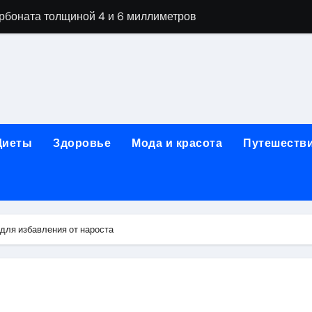
арбоната толщиной 4 и 6 миллиметров
ной терапии при похмельном синдроме
ании: этапы детоксикации и реабилитации
огическая клиника «МИРА» в Уфе
ижнем Новгороде: как выбрать надёжного помощника в труд
Диеты
Здоровье
Мода и красота
Путешеств
 женщин после 40 лет в 2026 году
чная помощь при первичном обращении к наркологу
едицинской лицензией: проверка зрения и отзывы пациент
для избавления от нароста
гольной зависимости
их цветов и букетов к праздничным датам