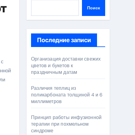
от
Поиск
Последние записи
Организация доставки свежих
цветов и букетов к
онной
праздничным датам
ели
Различия теплиц из
поликарбоната толщиной 4 и 6
миллиметров
Принцип работы инфузионной
терапии при похмельном
синдроме