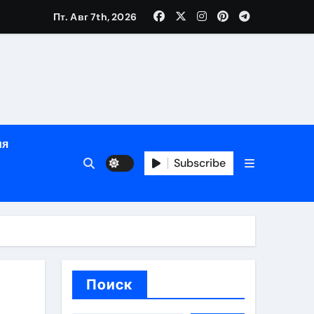
Пт. Авг 7th, 2026
ный час
ия
Subscribe
ов
Поиск