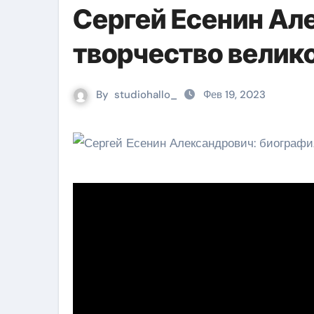
Сергей Есенин Ал
творчество велико
By
studiohallo_
Фев 19, 2023