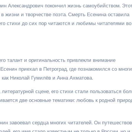
сенин Александрович покончил жизнь самоубийством. Это
й в жизни и творчестве поэта. Смерть Есенина оставила
его стихи до сих пор читаются и любимы читателями во
его талант и оригинальность привлекли внимание
 Есенин приехал в Петроград, где познакомился со мног
 как Николай Гумилёв и Анна Ахматова.
а литературной сцене, его стихи стали пользоваться бо
ивается две основные тематики: любовь к родной приро
нин завоевал сердца многих читателей. Он путешествов
дей, его имя стало известным не только в России, но и 