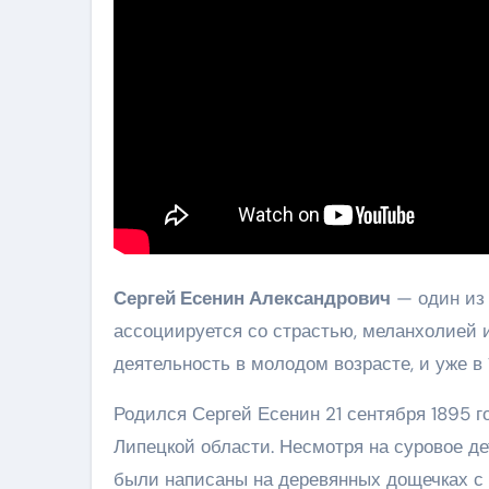
Сергей Есенин Александрович
— один из 
ассоциируется со страстью, меланхолией 
деятельность в молодом возрасте, и уже в 
Родился Сергей Есенин 21 сентября 1895 г
Липецкой области. Несмотря на суровое де
были написаны на деревянных дощечках с