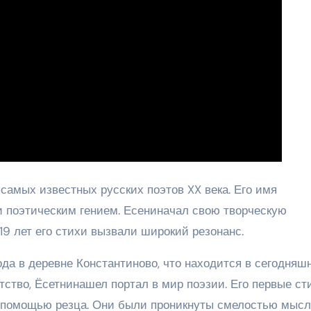
самых известных русских поэтов XX века. Его имя
и поэтическим гением. Есениначал свою творческую
19 лет его стихи вызвали широкий резонанс.
ода в деревне Константиново, что находится в сегодняш
тство, Ёсетнинашел портал в мир поэзии. Его первые ст
 помощью резца. Они были проникнуты смелостью мысл