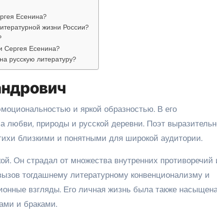
ргея Есенина?
литературной жизни России?
?
и Сергея Есенина?
на русскую литературу?
андрович
эмоциональностью и яркой образностью. В его
а любви, природы и русской деревни. Поэт выразительн
стихи близкими и понятными для широкой аудитории.
ой. Он страдал от множества внутренних противоречий 
вызов тогдашнему литературному конвенционализму и
ионные взгляды. Его личная жизнь была также насыщен
ами и браками.