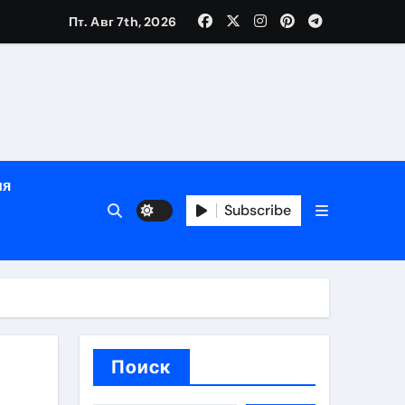
Пт. Авг 7th, 2026
ный час
ия
Subscribe
ов
Поиск