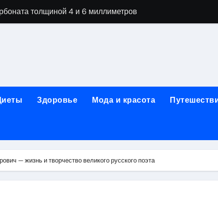
арбоната толщиной 4 и 6 миллиметров
ной терапии при похмельном синдроме
ании: этапы детоксикации и реабилитации
огическая клиника «МИРА» в Уфе
ижнем Новгороде: как выбрать надёжного помощника в труд
Диеты
Здоровье
Мода и красота
Путешеств
 женщин после 40 лет в 2026 году
чная помощь при первичном обращении к наркологу
едицинской лицензией: проверка зрения и отзывы пациент
ович — жизнь и творчество великого русского поэта
гольной зависимости
их цветов и букетов к праздничным датам