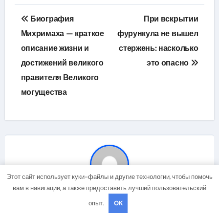
Навигация
Биография
При вскрытии
по
Михримаха — краткое
фурункула не вышел
описание жизни и
стержень: насколько
записям
достижений великого
это опасно
правителя Великого
могущества
Этот сайт использует куки-файлы и другие технологии, чтобы помочь
вам в навигации, а также предоставить лучший пользовательский
By
studiohallo_
опыт.
OK