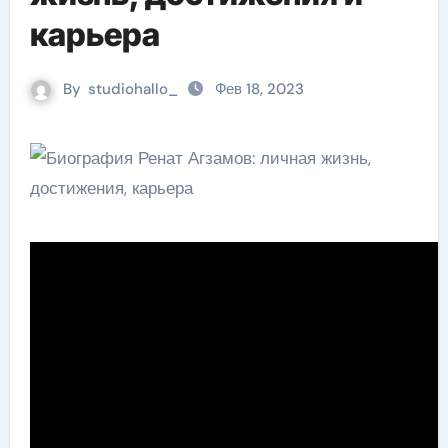
карьера
By
studiohallo_
Фев 18, 2023