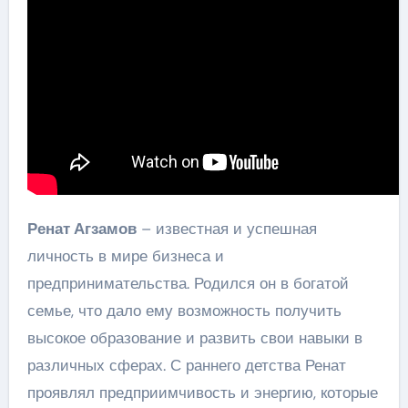
Ренат Агзамов
– известная и успешная
личность в мире бизнеса и
предпринимательства. Родился он в богатой
семье, что дало ему возможность получить
высокое образование и развить свои навыки в
различных сферах. С раннего детства Ренат
проявлял предприимчивость и энергию, которые