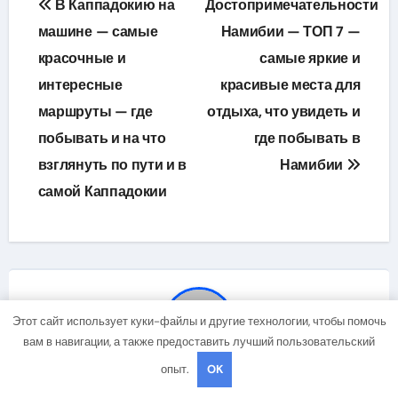
В Каппадокию на
Достопримечательности
по
машине — самые
Намибии — ТОП 7 —
красочные и
самые яркие и
записям
интересные
красивые места для
маршруты — где
отдыха, что увидеть и
побывать и на что
где побывать в
взглянуть по пути и в
Намибии
самой Каппадокии
Этот сайт использует куки-файлы и другие технологии, чтобы помочь
вам в навигации, а также предоставить лучший пользовательский
опыт.
OK
By
studiohallo_