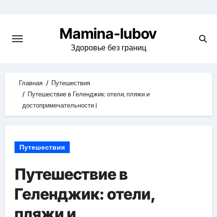
Skip
to
Mamina-lubov
content
Здоровье без границ
Главная
Путешествия
Путешествие в Геленджик: отели, пляжи и
достопримечательности |
Путешествия
Путешествие в
Геленджик: отели,
пляжи и