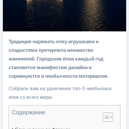
Традиция наряжать елку игрушками и
сладостями претерпела множество
изменений. Городские ёлки каждый год
становятся манифестом дизайна и
соревнуются в необычности материалов.
Собрали вам на удивление топ-5 необычных
елок со всего мира.
Содержание