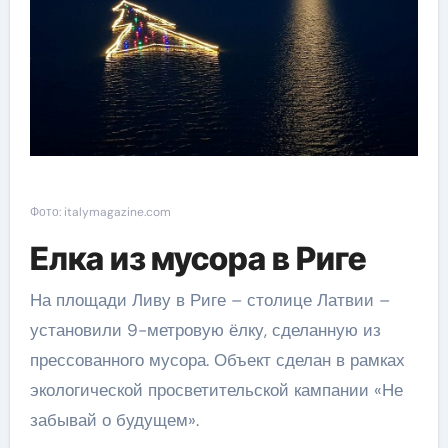
Фото: italymagazine.com
Елка из мусора в Риге
На площади Ливу в Риге – столице Латвии –
установили 9-метровую ёлку, сделанную из
прессованного мусора. Объект сделан в рамках
экологической просветительской кампании «Не
забывай о будущем».