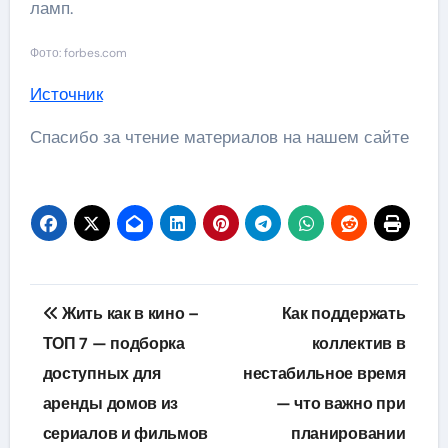
ламп.
Фото: forbes.com
Источник
Спасибо за чтение материалов на нашем сайте
Навигация
Жить как в кино –
Как поддержать
по
ТОП 7 — подборка
коллектив в
доступных для
нестабильное время
записям
аренды домов из
— что важно при
сериалов и фильмов
планировании