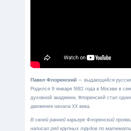
Павел Флоренский
— выдающийся русский 
Родился 9 января 1882 года в Москве в с
духовной академии, Флоренский стал одни
движения начала XX века.
В своей ранней карьере Флоренский прояв
написал ряд крупных трудов по математи