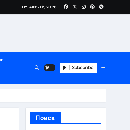
Пт. Авг 7th, 2026
ный час
ия
Subscribe
ов
Поиск