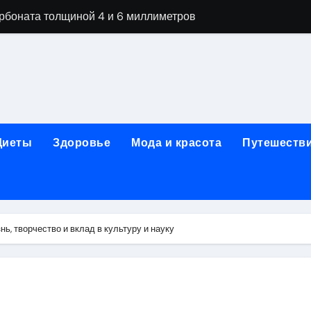
арбоната толщиной 4 и 6 миллиметров
ной терапии при похмельном синдроме
ании: этапы детоксикации и реабилитации
огическая клиника «МИРА» в Уфе
ижнем Новгороде: как выбрать надёжного помощника в труд
Диеты
Здоровье
Мода и красота
Путешеств
 женщин после 40 лет в 2026 году
чная помощь при первичном обращении к наркологу
едицинской лицензией: проверка зрения и отзывы пациент
ь, творчество и вклад в культуру и науку
гольной зависимости
их цветов и букетов к праздничным датам