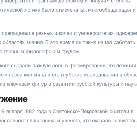
 университет с красным дипломом и получил степень
матической логике была отмечена как многообещающая и
 преподавал в разных школах и университетах, одновр
областях знания. В это время он также начал работать
его главным философским трудом.
кого сыграли важную роль в формировании его позиции 
е к познанию мира и его глубокие исследования в обла
из ключевых фигур в развитии русской культуры и науки
ужение
9 января 1882 года в Святойско-Покровской обители в
вославного священника и ученого, что оказало значител