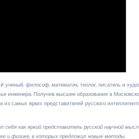
ученый, философ, математик, теолог, писатель и худо
емье инженера. Получив высшее образование в Московск
м из самых ярких представителей русского интеллигент
ил себя как яркий представитель русской научной мысл
ке и физике, в которых предложил новые методы