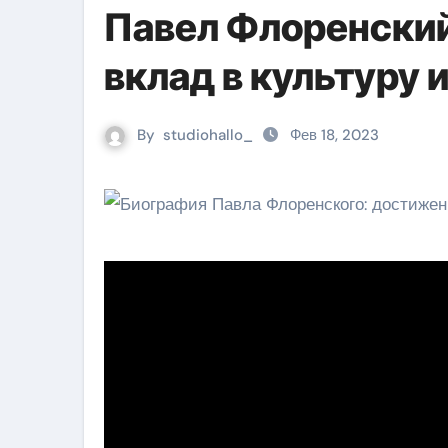
Павел Флоренский
вклад в культуру 
By
studiohallo_
Фев 18, 2023