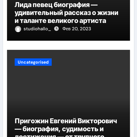
Лида певец биография —
удивительный рассказ о жизни
и таланте великого артиста
studiohallo_
Фев 20, 2023
Uncategorised
Пригожин Евгений Викторович
— биография, судимость и
достижения — от трудного