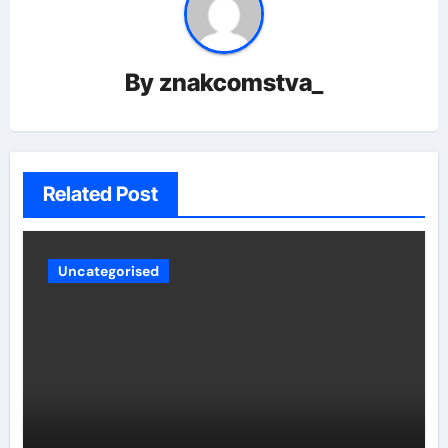
By
znakcomstva_
Related Post
Uncategorised