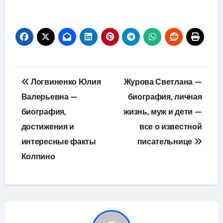
Навигация
Логвиненко Юлия
Журова Светлана —
по
Валерьевна —
биография, личная
биография,
жизнь, муж и дети —
записям
достижения и
все о известной
интересные факты
писательнице
Колпино