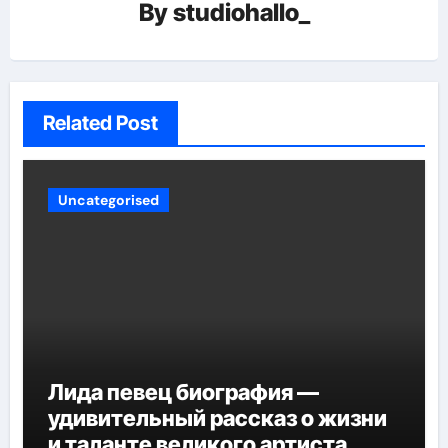
By
studiohallo_
Related Post
Uncategorised
Лида певец биография —
удивительный рассказ о жизни
и таланте великого артиста