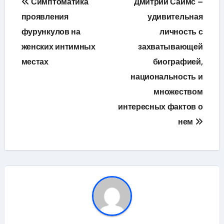
Симптоматика
Дмитрий Саймс –
по
проявления
удивительная
фурункулов на
личность с
записям
женских интимных
захватывающей
местах
биографией,
национальность и
множеством
интересных фактов о
нем