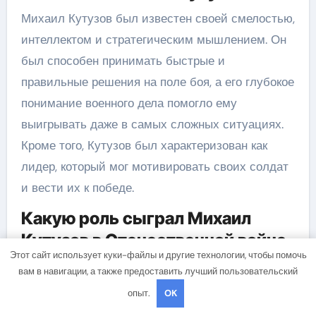
Михаил Кутузов был известен своей смелостью,
интеллектом и стратегическим мышлением. Он
был способен принимать быстрые и
правильные решения на поле боя, а его глубокое
понимание военного дела помогло ему
выигрывать даже в самых сложных ситуациях.
Кроме того, Кутузов был характеризован как
лидер, который мог мотивировать своих солдат
и вести их к победе.
Какую роль сыграл Михаил
Кутузов в Отечественной войне
Этот сайт использует куки-файлы и другие технологии, чтобы помочь
1812 года?
вам в навигации, а также предоставить лучший пользовательский
Михаил Кутузов сыграл важную роль в
опыт.
OK
Отечественной войне 1812 года. Он был назначен