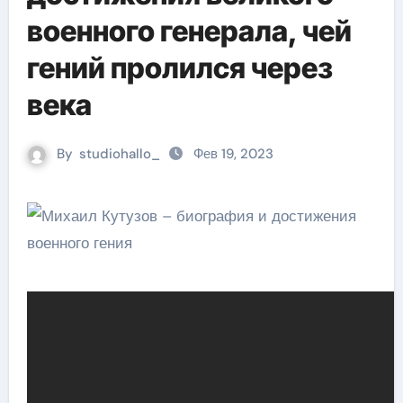
военного генерала, чей
гений пролился через
века
By
studiohallo_
Фев 19, 2023