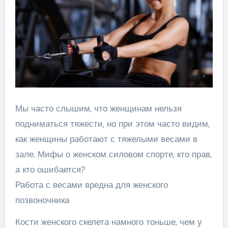
Мы часто слышим, что женщинам нельзя
подниматься тяжести, но при этом часто видим,
как женщины работают с тяжелыми весами в
зале. Мифы о женском силовом спорте, кто прав,
а кто ошибается?
Работа с весами вредна для женского
позвоночника
Кости женского скелета намного тоньше, чем у