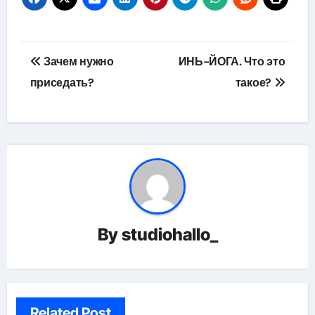
Навигация
Зачем нужно
ИНЬ-ЙОГА. Что это
по
приседать?
такое?
записям
By
studiohallo_
Related Post