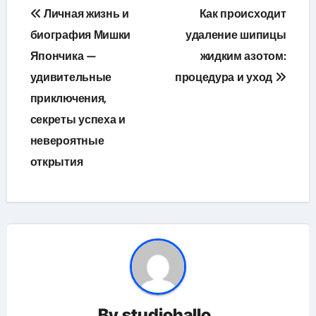
Навигация
Личная жизнь и
Как происходит
по
биография Мишки
удаление шипицы
Япончика —
жидким азотом:
записям
удивительные
процедура и уход
приключения,
секреты успеха и
невероятные
открытия
By
studiohallo_