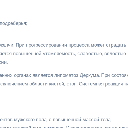
 подреберья;
желчи. При прогрессировании процесса может страдать
яется повышенной утомляемость, слабостью, вялостью 
сии.
енних органах является липоматоз Деркума. При состоя
исключением области кистей, стоп. Системная реакция н
ентов мужского пола, с повышенной массой тела,
ному, калорийному питанию. У специалистов нет единог