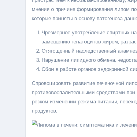
мнения о причине формирования липом под к
которые приняты в основу патогенеза данно
Чрезмерное употребление спиртных нап
замещению гепатоцитов жиром, разрас
Отягощенный наследственный анамнез
Нарушение липидного обмена, недост
Сбои в работе органов эндокринной сис
Спровоцировать развитие печеночной лип
противовоспалительными средствами при х
резком изменении режима питании, переход
продуктов.