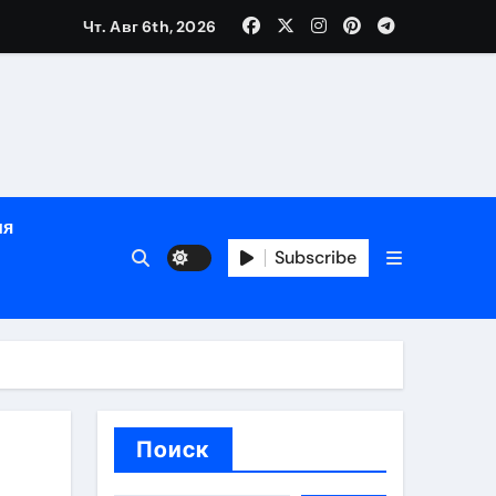
Чт. Авг 6th, 2026
ный час
ия
Subscribe
ов
Поиск