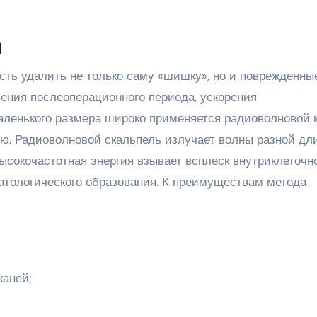
я
сть удалить не только саму «шишку», но и поврежденны
ения послеоперационного периода, ускорения
аленького размера широко применяется радиоволновой 
ю. Радиоволновой скальпель излучает волны разной дл
Высокочастотная энергия взывает всплеск внутриклеточн
патологического образования. К преимуществам метода
каней;