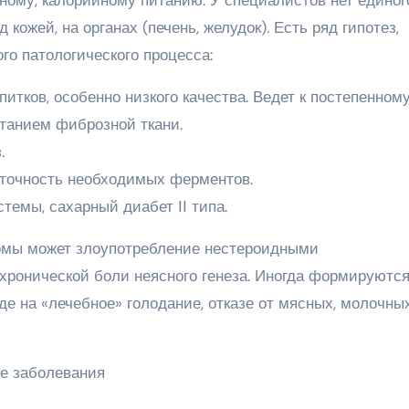
ожей, на органах (печень, желудок). Есть ряд гипотез,
го патологического процесса:
итков, особенно низкого качества. Ведет к постепенном
танием фиброзной ткани.
.
аточность необходимых ферментов.
темы, сахарный диабет ІІ типа.
омы может злоупотребление нестероидными
ронической боли неясного генеза. Иногда формируются
е на «лечебное» голодание, отказе от мясных, молочны