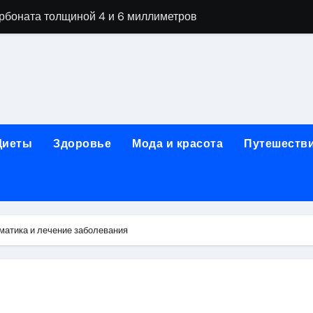
ной терапии при похмельном синдроме
ании: этапы детоксикации и реабилитации
огическая клиника «МИРА» в Уфе
ижнем Новгороде: как выбрать надёжного помощника в труд
 женщин после 40 лет в 2026 году
Диеты
Здоровье
Мода и красота
Путешеств
чная помощь при первичном обращении к наркологу
едицинской лицензией: проверка зрения и отзывы пациент
гольной зависимости
матика и лечение заболевания
их цветов и букетов к праздничным датам