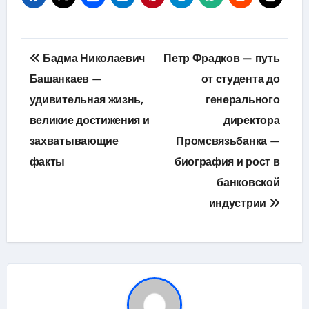
Навигация
Бадма Николаевич
Петр Фрадков — путь
по
Башанкаев —
от студента до
удивительная жизнь,
генерального
записям
великие достижения и
директора
захватывающие
Промсвязьбанка —
факты
биография и рост в
банковской
индустрии