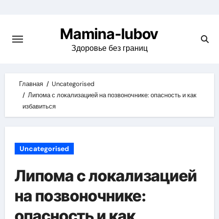
Skip
to
Mamina-lubov
content
Здоровье без границ
Главная
Uncategorised
Липома с локализацией на позвоночнике: опасность и как
избавиться
Uncategorised
Липома с локализацией
на позвоночнике:
опасность и как