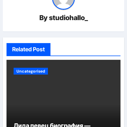
By
studiohallo_
Related Post
Uncategorised
Лида певец биография —