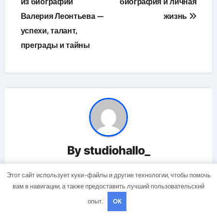
из биографии
биография и личная
записям
Валерия Леонтьева —
жизнь
успехи, талант,
преграды и тайны
By
studiohallo_
Этот сайт использует куки-файлы и другие технологии, чтобы помочь
вам в навигации, а также предоставить лучший пользовательский
опыт.
OK
Related Post