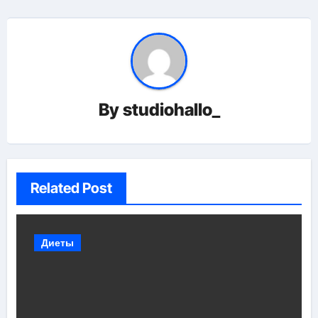
By
studiohallo_
Related Post
Диеты