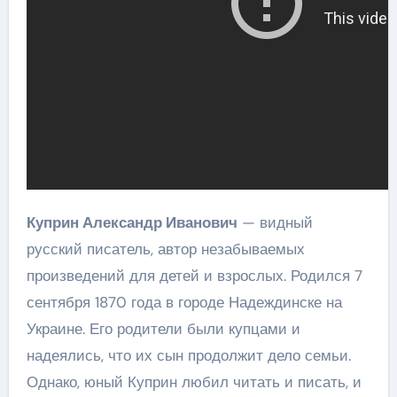
Куприн Александр Иванович
— видный
русский писатель, автор незабываемых
произведений для детей и взрослых. Родился 7
сентября 1870 года в городе Надеждинске на
Украине. Его родители были купцами и
надеялись, что их сын продолжит дело семьи.
Однако, юный Куприн любил читать и писать, и