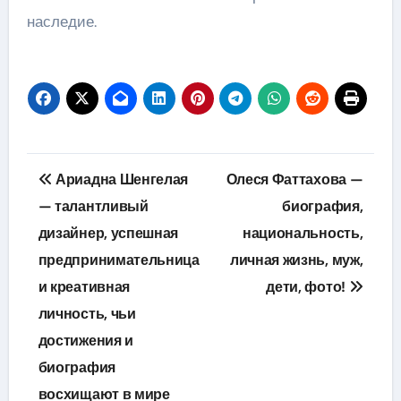
наследие.
Навигация
Ариадна Шенгелая
Олеся Фаттахова —
по
— талантливый
биография,
дизайнер, успешная
национальность,
записям
предпринимательница
личная жизнь, муж,
и креативная
дети, фото!
личность, чьи
достижения и
биография
восхищают в мире