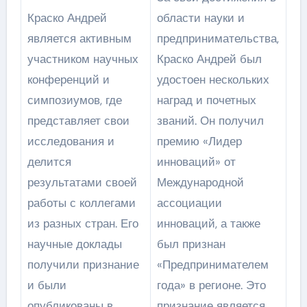
Краско Андрей
области науки и
является активным
предпринимательства,
участником научных
Краско Андрей был
конференций и
удостоен нескольких
симпозиумов, где
наград и почетных
представляет свои
званий. Он получил
исследования и
премию «Лидер
делится
инноваций» от
результатами своей
Международной
работы с коллегами
ассоциации
из разных стран. Его
инноваций, а также
научные доклады
был признан
получили признание
«Предпринимателем
и были
года» в регионе. Это
опубликованы в
признание является