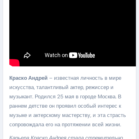
Краско Андрей
– известная личность в мире
искусства, талантливый актер, режиссер и
музыкант. Родился 25 мая в городе Москва. В
раннем детстве он проявил особый интерес к
музыке и актерскому мастерству, и эта страсть
сопровождала его на протяжении всей жизни.
Карьера Краско Андрея стала стремительно