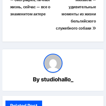
по
жизнь, сейчас — все о
удивительные
записям
знаменитом актере
моменты из жизни
бельгийского
служебного собаки
By
studiohallo_
Related Post