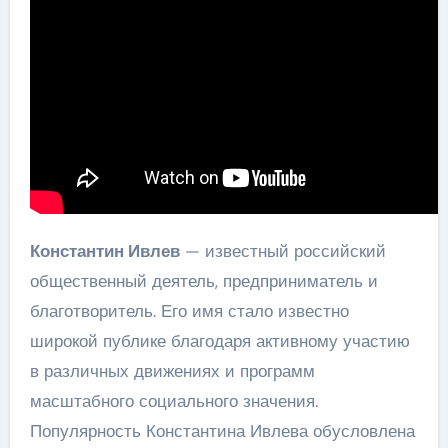
Константин Ивлев
— известный российский
общественный деятель, предприниматель и
благотворитель. Его имя стало известно
широкой публике благодаря активному участию
в различных движениях и программ
масштабного социального значения.
Популярность Константина Ивлева обусловлена