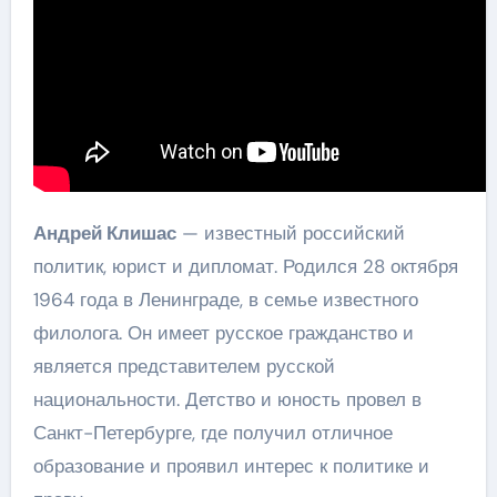
Андрей Клишас
— известный российский
политик, юрист и дипломат. Родился 28 октября
1964 года в Ленинграде, в семье известного
филолога. Он имеет русское гражданство и
является представителем русской
национальности. Детство и юность провел в
Санкт-Петербурге, где получил отличное
образование и проявил интерес к политике и