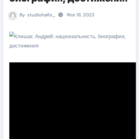
By
studiohallo_
Фев 19, 2023