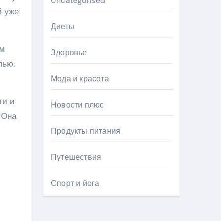
Uncategorised
й уже
Диеты
им
Здоровье
лью.
Мода и красота
ги и
Новости плюс
 Она
Продукты питания
Путешествия
Спорт и йога