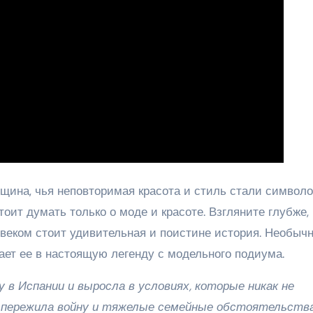
щина, чья неповторимая красота и стиль стали символ
тоит думать только о моде и красоте. Взгляните глубже,
веком стоит удивительная и поистине история. Необыч
ет ее в настоящую легенду с модельного подиума.
 в Испании и выросла в условиях, которые никак не
на пережила войну и тяжелые семейные обстоятельства