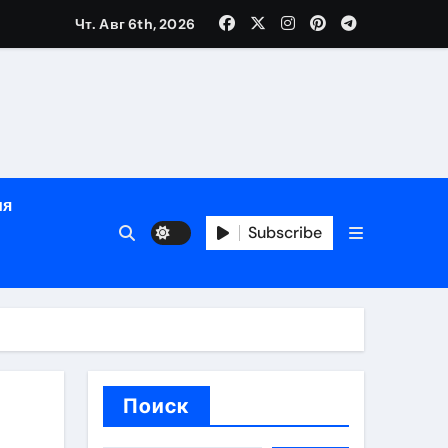
Чт. Авг 6th, 2026
ный час
ия
Subscribe
ов
Поиск