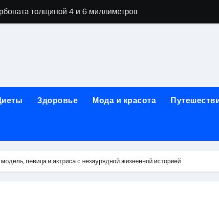
арбоната толщиной 4 и 6 миллиметров
ной терапии при похмельном синдроме
ании: этапы детоксикации и реабилитации
огическая клиника «МИРА» в Уфе
ижнем Новгороде: как выбрать надёжного помощника в труд
Диеты
Здоровье
Мода и красота
Путешеств
 женщин после 40 лет в 2026 году
чная помощь при первичном обращении к наркологу
едицинской лицензией: проверка зрения и отзывы пациент
одель, певица и актриса с незаурядной жизненной историей
гольной зависимости
их цветов и букетов к праздничным датам