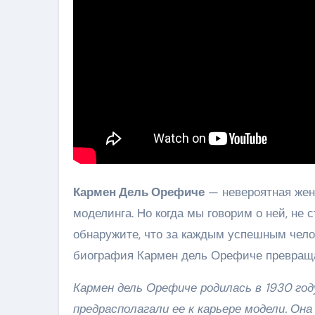
Кармен Дель Орефиче
— невероятная жен
моделинга. Но когда мы говорим о ней, не с
обнаружите, что за каждым успешным чело
биография Кармен дель Орефиче превраща
Кармен дель Орефиче родилась в 1930 году
предрасполагали ее к карьере модели. О