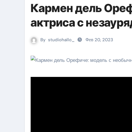
Кармен дель Ореф
актриса с незаур
By
studiohallo_
Фев 20, 2023