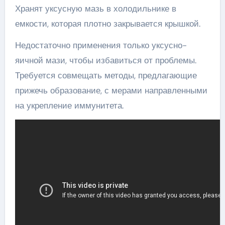
Хранят уксусную мазь в холодильнике в
емкости, которая плотно закрывается крышкой.
Недостаточно применения только уксусно-
яичной мази, чтобы избавиться от проблемы.
Требуется совмещать методы, предлагающие
прижечь образование, с мерами направленными
на укрепление иммунитета.