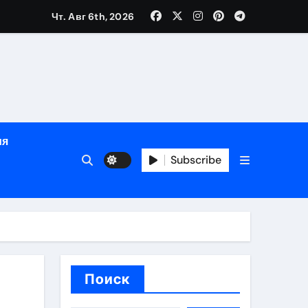
Чт. Авг 6th, 2026
ный час
ов
ия
Subscribe
Поиск