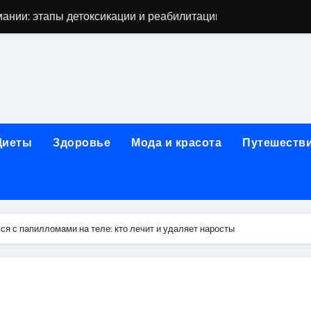
огическая клиника «МИРА» в Уфе
ижнем Новгороде: как выбрать надёжного помощника в труд
 женщин после 40 лет в 2026 году
чная помощь при первичном обращении к наркологу
едицинской лицензией: проверка зрения и отзывы пациент
Диеты
Здоровье
Мода и красота
Путешеств
гольной зависимости
жденных: как собрать выгодный ассортимент
икюра, педикюра и наращивания ресниц
ся с папилломами на теле: кто лечит и удаляет наросты
ной терапии при похмельном синдроме