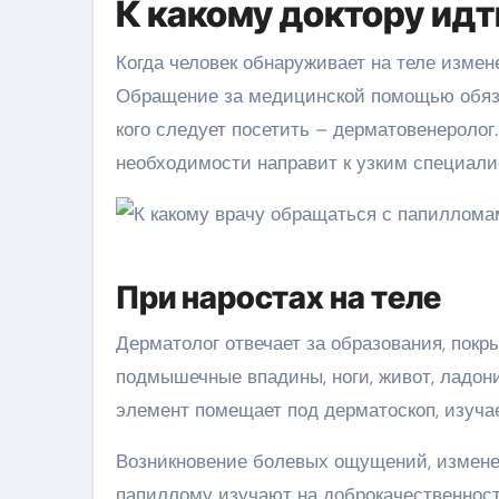
К какому доктору идт
Когда человек обнаруживает на теле измен
Обращение за медицинской помощью обяза
кого следует посетить – дерматовенеролог
необходимости направит к узким специали
При наростах на теле
Дерматолог отвечает за образования, покрыв
подмышечные впадины, ноги, живот, ладон
элемент помещает под дерматоскоп, изучае
Возникновение болевых ощущений, изменен
папиллому изучают на доброкачественност