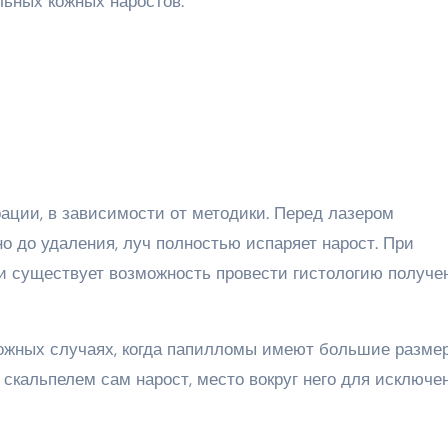
ьных кожных наростов.
ации, в зависимости от методики. Перед лазером
о до удаления, луч полностью испаряет нарост. При
и существует возможность провести гистологию получе
ожных случаях, когда папилломы имеют большие разме
т скальпелем сам нарост, место вокруг него для исключе