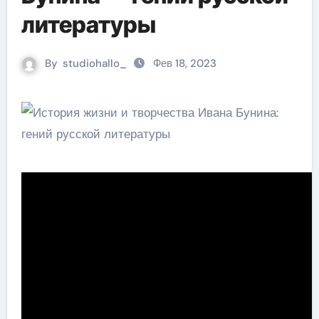
литературы
By
studiohallo_
Фев 18, 2023