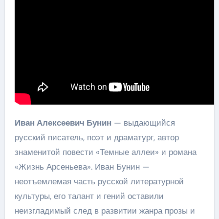
Иван Алексеевич Бунин
— выдающийся
русский писатель, поэт и драматург, автор
знаменитой повести «Темные аллеи» и романа
«Жизнь Арсеньева». Иван Бунин —
неотъемлемая часть русской литературной
культуры, его талант и гений оставили
неизгладимый след в развитии жанра прозы и