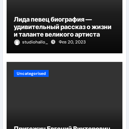
Лида певец биография —
удивительный рассказ о жизни
и таланте великого артиста
studiohallo_
Фев 20, 2023
Uncategorised
Пригожин Евгений Викторович