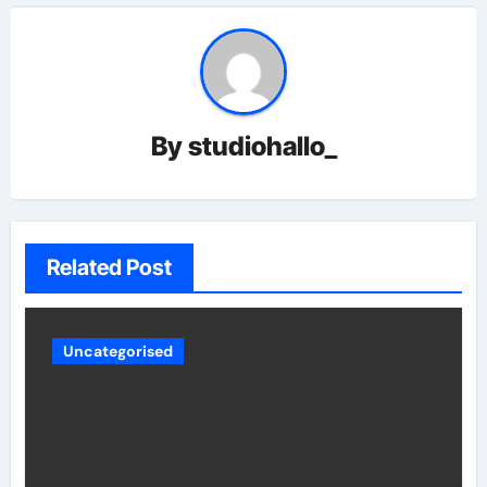
By
studiohallo_
Related Post
Uncategorised