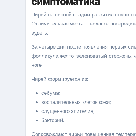
симптоматика
Чирей на первой стадии развития похож н
Отличительная черта – волосок посередине
зудеть.
За четыре дня после появления первых си
фолликула желто-зеленоватый стержень, к
ноге.
Чирей формируется из:
себума;
воспалительных клеток кожи;
слущенного эпителия;
бактерий.
Сопровождают чирьи повышенная температур