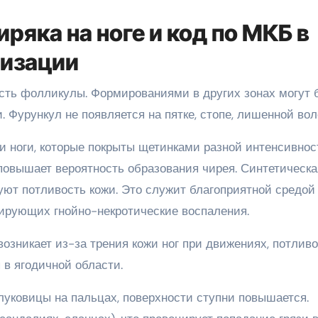
ряка на ноге и код по МКБ в
лизации
е есть фолликулы. Формированиями в других зонах могут 
 Фурункул не появляется на пятке, стопе, лишенной вол
ти ноги, которые покрыты щетинками разной интенсивнос
 повышает вероятность образования чирея. Синтетическа
уют потливость кожи. Это служит благоприятной средой
ирующих гнойно-некротические воспаления.
возникает из-за трения кожи ног при движениях, потлив
 в ягодичной области.
луковицы на пальцах, поверхности ступни повышается.