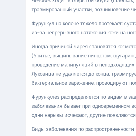
Человек ходит в открытой обуви (шлепках, 
травмированный участки, возникновение чи
Фурункул на колене тяжело протекает: сус
из-за непрерывного натяжения кожи на ног
Иногда причиной чирея становятся космет
(бритье, выщипывание пинцетом, шугаринг
проведение манипуляций в неподходящих 
Луковица не удаляется до конца, травмиру
бактериальное заражение, провоцируют поя
Фурункулез распределяется по видам в за
заболевания бывает при одновременном во
одни нарывы исчезают, другие появляются 
Виды заболевания по распространенности 