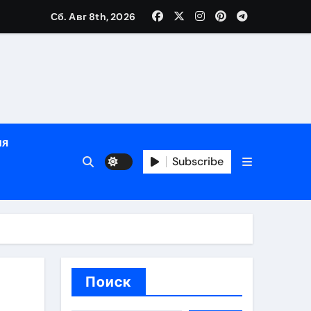
Сб. Авг 8th, 2026
ный час
ия
Subscribe
ов
Поиск