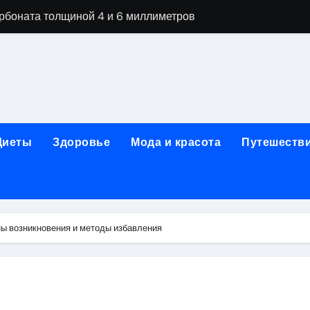
арбоната толщиной 4 и 6 миллиметров
ной терапии при похмельном синдроме
ании: этапы детоксикации и реабилитации
огическая клиника «МИРА» в Уфе
ижнем Новгороде: как выбрать надёжного помощника в труд
Диеты
Здоровье
Мода и красота
Путешеств
 женщин после 40 лет в 2026 году
чная помощь при первичном обращении к наркологу
едицинской лицензией: проверка зрения и отзывы пациент
ны возникновения и методы избавления
гольной зависимости
их цветов и букетов к праздничным датам