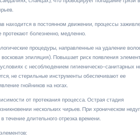
сандалиях, сланцах), что провоцирует попадание грязи 
рьев.
тав находится в постоянном движении, процессы заживл
е протекают болезненно, медленно.
ологические процедуры, направленные на удаление воло
, восковая эпиляция). Повышает риск появления элемен
условиях с несоблюдением гигиеническо-санитарных н
ется, не стерильные инструменты обеспечивают ее
вление гнойников на ногах.
висимости от протекания процесса. Острая стадия
зникновении нескольких чирьев. При хроническом неду
в течение длительного отрезка времени.
элементов: