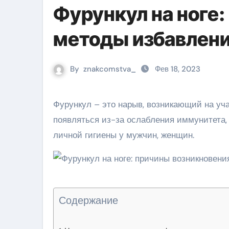
Фурункул на ноге:
методы избавлен
By
znakcomstva_
Фев 18, 2023
Фурункул – это нарыв, возникающий на участке кожи, где есть волосяной покров. Чирей на ноге может
появляться из-за ослабления иммунитета,
личной гигиены у мужчин, женщин.
Содержание