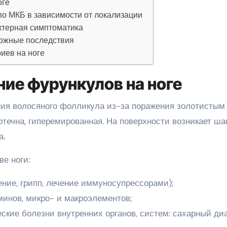
оге
по МКБ в зависимости от локализации
актерная симптоматика
можные последствия
иев на ноге
ие фурункулов на ноге
ния волосяного фолликула из-за поражения золотистым
течна, гиперемированная. На поверхности возникает ша
а.
е ноги:
ние, грипп, лечение иммуносупрессорами);
минов, микро- и макроэлементов;
ские болезни внутренних органов, систем: сахарный диа