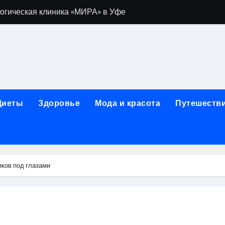
огическая клиника «МИРА» в Уфе
ижнем Новгороде: как выбрать надёжного помощника в труд
 женщин после 40 лет в 2026 году
чная помощь при первичном обращении к наркологу
едицинской лицензией: проверка зрения и отзывы пациент
Диеты
Здоровье
Мода и красота
Путешеств
гольной зависимости
их цветов и букетов к праздничным датам
яков под глазами