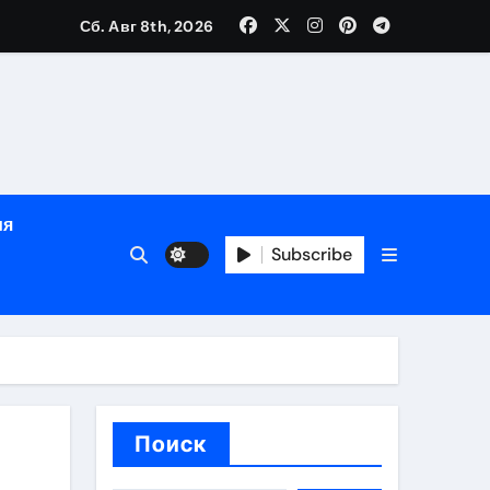
Сб. Авг 8th, 2026
ный час
ов
ия
Subscribe
Поиск