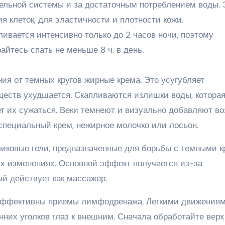
ельной системы и за достаточным потреблением воды. 
 клеток, для эластичности и плотности кожи.
ивается интенсивно только до 2 часов ночи, поэтому
айтесь спать не меньше 8 ч. в день.
я от темных кругов жирные крема. Это усугубляет
ществ ухудшается. Скапливаются излишки воды, котора
т их сужаться. Веки темнеют и визуально добавляют во
специальный крем, нежирное молочко или лосьон.
иковые гели, предназначенные для борьбы с темными к
х изменениях. Основной эффект получается из-за
ый действует как массажер.
о эффективны приемы лимфодренажа. Легкими движения
нних уголков глаз к внешним. Сначала обработайте вер