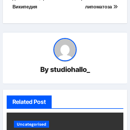
записям
Википедия
липоматоза
By
studiohallo_
Related Post
Uncategorised