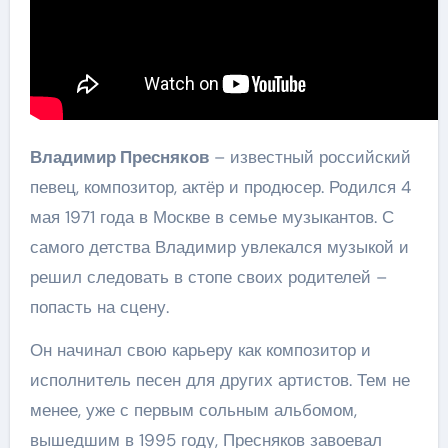
Владимир Пресняков
– известный российский
певец, композитор, актёр и продюсер. Родился 4
мая 1971 года в Москве в семье музыкантов. С
самого детства Владимир увлекался музыкой и
решил следовать в стопе своих родителей –
попасть на сцену.
Он начинал свою карьеру как композитор и
исполнитель песен для других артистов. Тем не
менее, уже с первым сольным альбомом,
вышедшим в 1995 году, Пресняков завоевал