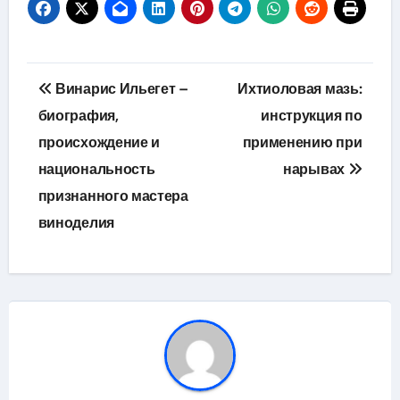
Навигация
Винарис Ильегет –
Ихтиоловая мазь:
по
биография,
инструкция по
происхождение и
применению при
записям
национальность
нарывах
признанного мастера
виноделия