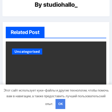
By
studiohallo_
Related Post
Uncategorised
Этот сайт использует куки-файлы и другие технологии, чтобы помочь
вам в навигации, а также предоставить лучший пользовательский
Лида певец биография —
опыт.
OK
удивительный рассказ о жизни