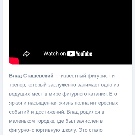
Влад Сташевский
— известный фигурист и
тренер, который заслуженно занимает одно из
ведущих мест в мире фигурного катания. Его
яркая и насыщенная жизнь полна интересных
событий и достижений. Влад родился в
маленьком городке, где был зачислен в
фигурно-спортивную школу. Это стало