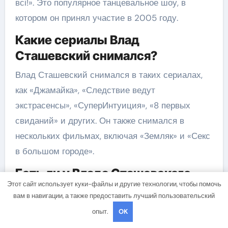
всі!». Это популярное танцевальное шоу, в
котором он принял участие в 2005 году.
Какие сериалы Влад
Сташевский снимался?
Влад Сташевский снимался в таких сериалах,
как «Джамайка», «Следствие ведут
экстрасенсы», «СуперИнтуиция», «8 первых
свиданий» и других. Он также снимался в
нескольких фильмах, включая «Земляк» и «Секс
в большом городе».
Есть ли у Влада Сташевского
Этот сайт использует куки-файлы и другие технологии, чтобы помочь
музыкальные проекты?
вам в навигации, а также предоставить лучший пользовательский
Да, у Влада Сташевского есть музыкальные
опыт.
OK
проекты. Он выпустил несколько сольных