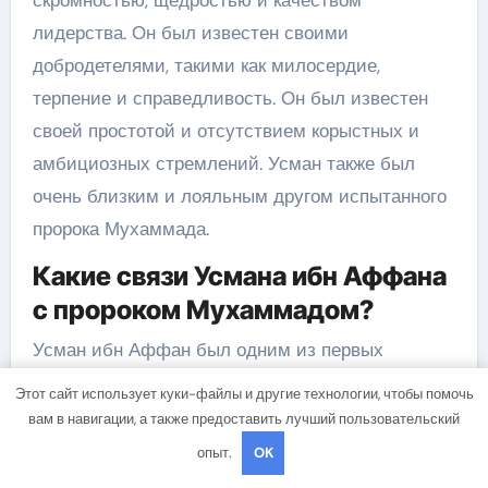
лидерства. Он был известен своими
добродетелями, такими как милосердие,
терпение и справедливость. Он был известен
своей простотой и отсутствием корыстных и
амбициозных стремлений. Усман также был
очень близким и лояльным другом испытанного
пророка Мухаммада.
Какие связи Усмана ибн Аффана
с пророком Мухаммадом?
Усман ибн Аффан был одним из первых
приверженцев ислама и очень близким другом
Этот сайт использует куки-файлы и другие технологии, чтобы помочь
пророка Мухаммада. Он принял ислам в начале
вам в навигации, а также предоставить лучший пользовательский
его проповеднической деятельности и
опыт.
OK
поддерживал пророка в трудные времена. Усман