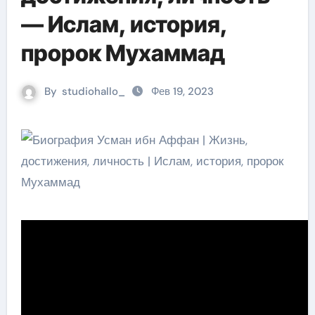
— Ислам, история,
пророк Мухаммад
By
studiohallo_
Фев 19, 2023