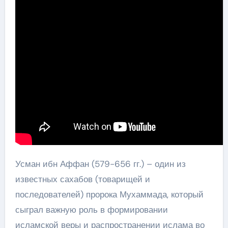
Усман ибн Аффан (579-656 гг.) – один из
известных сахабов (товарищей и
последователей) пророка Мухаммада, который
сыграл важную роль в формировании
исламской веры и распространении ислама во