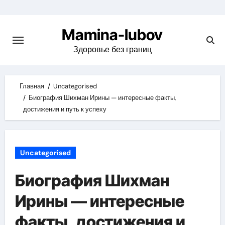
Skip
to
Mamina-lubov
content
Здоровье без границ
Главная
Uncategorised
Биография Шихман Ирины — интересные факты,
достижения и путь к успеху
Uncategorised
Биография Шихман
Ирины — интересные
факты, достижения и