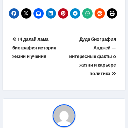
Навигация
14 далай лама
Дуда биография
по
биография история
Анджей —
жизни и учения
интересные факты о
записям
жизни и карьере
политика