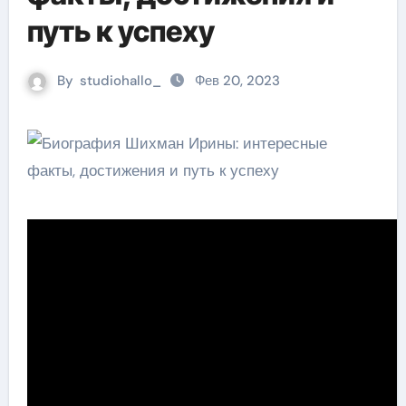
путь к успеху
By
studiohallo_
Фев 20, 2023