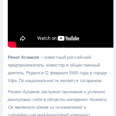
Ренат Агзамов
– известный российский
предприниматель, инвестор и общественный
деятель. Родился 12 февраля 1985 года в городе
Уфа. По национальности является татарином.
Ренат Агзамов заслужил признание и успешно
реализовал себя в области интернет-бизнеса.
Он является одним из основателей и
совладельцев международной компании