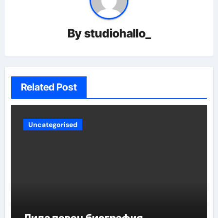
By
studiohallo_
Related Post
Uncategorised