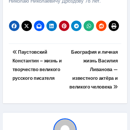
Николаю Николаевичу Дроздову 78 лет.
Навигация
Паустовский
Биография и личная
по
Константин – жизнь и
жизнь Василия
творчество великого
Ливанова —
записям
русского писателя
известного актёра и
великого человека