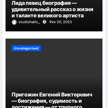
Лида певец биография —
удивительный рассказ о жизни
и таланте великого артиста
studiohallo_
Фев 20, 2023
Uncategorised
Пригожин Евгений Викторович
— биография, судимость и
достижения — от трудного