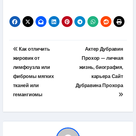
Навигация
Как отличить
Актер Дубравин
по
жировик от
Прохор — личная
лимфоузла или
жизнь, биография,
записям
фибромы мягких
карьера Сайт
тканей или
Дубравина Прохора
гемангиомы