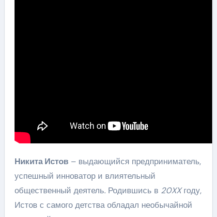
Никита Истов
– выдающийся предприниматель,
успешный инноватор и влиятельный
общественный деятель. Родившись в
20XX
году,
Истов с самого детства обладал необычайной