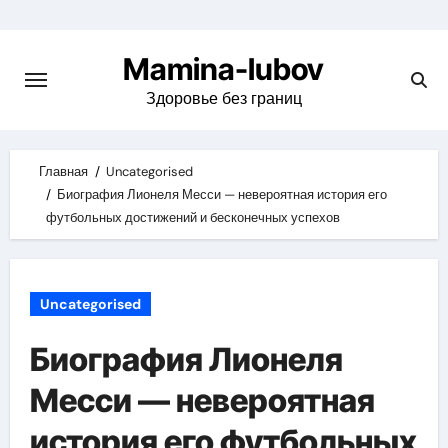
Skip
to
Mamina-lubov
content
Здоровье без границ
Главная
Uncategorised
Биография Лионеля Месси — невероятная история его
футбольных достижений и бесконечных успехов
Uncategorised
Биография Лионеля
Месси — невероятная
история его футбольных