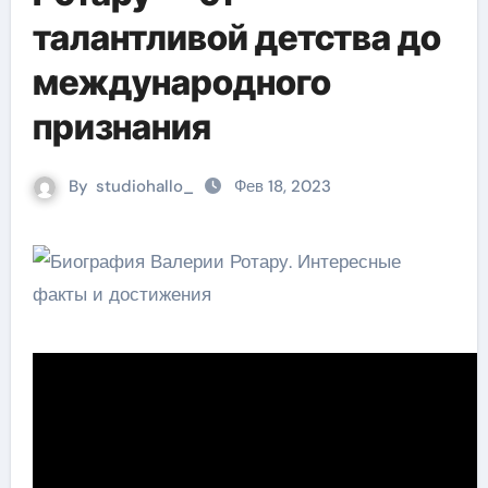
талантливой детства до
международного
признания
By
studiohallo_
Фев 18, 2023