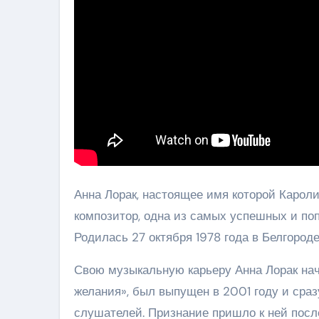
Анна Лорак, настоящее имя которой Кароли
композитор, одна из самых успешных и по
Родилась 27 октября 1978 года в Белгород
Свою музыкальную карьеру Анна Лорак нач
желания», был выпущен в 2001 году и сраз
слушателей. Признание пришло к ней посл