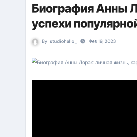
Биография Анны Л
успехи популярно
By
studiohallo_
Фев 19, 2023