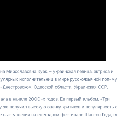
на Мирославовна Куек, – украинская певица, актриса и
пулярных исполнительниц в мире русскоязычной поп-му
е-Днестровском, Одесской области, Украинская ССР.
ала в начале 2000-х годов. Ее первый альбом, «Три
у же получил высокую оценку критиков и популярность 
е выступления на ежегодном фестивале Шансон Года, гд