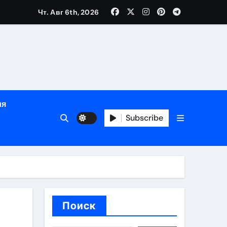
Чт. Авг 6th, 2026
ный час
ия
ов
Subscribe
Поиск