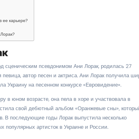
в ее карьере?
 Лорак?
ак
под сценическим псевдонимом Ани Лорак, родилась 27
я певица, автор песен и актриса. Ани Лорак получила ш
яла Украину на песенном конкурсе «Евровидение».
у в юном возрасте, она пела в хоре и участвовала в
пустила свой дебютный альбом «Оранжевые сны», которы
ов. В последующие годы Лорак выпустила несколько
х популярных артисток в Украине и России.