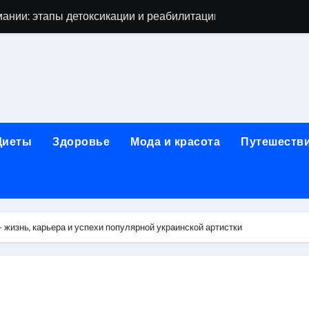
ании: этапы детоксикации и реабилитации
огическая клиника «МИРА» в Уфе
ижнем Новгороде: как выбрать надёжного помощника в труд
 женщин после 40 лет в 2026 году
чная помощь при первичном обращении к наркологу
Диеты
Здоровье
Мода и красота
Путешеств
едицинской лицензией: проверка зрения и отзывы пациент
гольной зависимости
жденных: как собрать выгодный ассортимент
жизнь, карьера и успехи популярной украинской артистки
икюра, педикюра и наращивания ресниц
ной терапии при похмельном синдроме