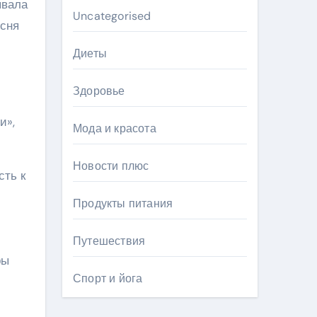
ывала
Uncategorised
есня
Диеты
Здоровье
и»,
Мода и красота
Новости плюс
сть к
Продукты питания
Путешествия
ры
Спорт и йога