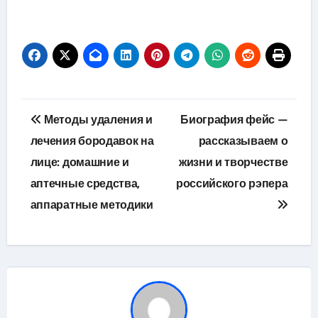
Навигация
Методы удаления и
Биография фейс —
по
лечения бородавок на
рассказываем о
лице: домашние и
жизни и творчестве
записям
аптечные средства,
российского рэпера
аппаратные методики