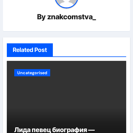
By
znakcomstva_
Related Post
Uncategorised
Лида певец биография —