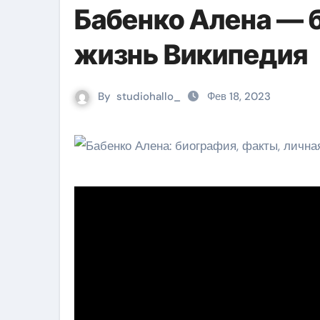
Бабенко Алена — 
жизнь Википедия
By
studiohallo_
Фев 18, 2023