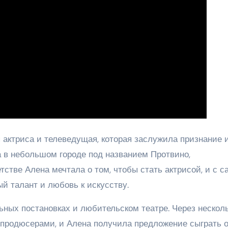
актриса и телеведущая, которая заслужила признание 
 в небольшом городе под названием Протвино,
стве Алена мечтала о том, чтобы стать актрисой, и с с
й талант и любовь к искусству.
ьных постановках и любительском театре. Через нескол
 продюсерами, и Алена получила предложение сыграть 