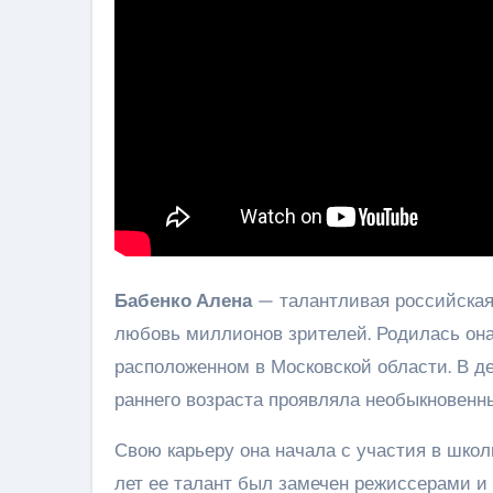
Бабенко Алена
— талантливая российская 
любовь миллионов зрителей. Родилась она
расположенном в Московской области. В дет
раннего возраста проявляла необыкновенны
Свою карьеру она начала с участия в школ
лет ее талант был замечен режиссерами и