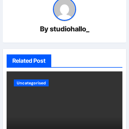
By
studiohallo_
Related Post
Uncategorised