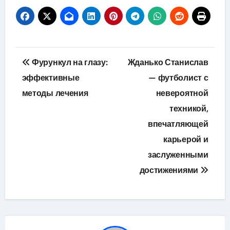
Навигация
Фурункул на глазу:
Жданько Станислав
по
эффективные
— футболист с
методы лечения
невероятной
записям
техникой,
впечатляющей
карьерой и
заслуженными
достижениями