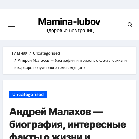
Skip
to
Mamina-lubov
content
Здоровье без границ
Главная
Uncategorised
Андрей Малахов — биография, интересные факты о жизни
и карьере популярного телеведущего
Uncategorised
Андрей Малахов —
биография, интересные
факты о жизни и