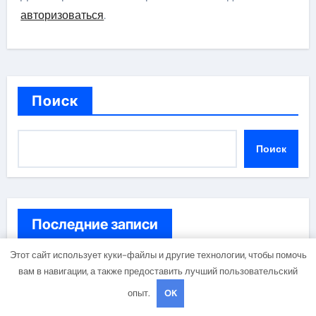
авторизоваться
.
Поиск
Поиск
Последние записи
Этот сайт использует куки-файлы и другие технологии, чтобы помочь
Принцип работы инфузионной терапии при
вам в навигации, а также предоставить лучший пользовательский
похмельном синдроме
опыт.
OK