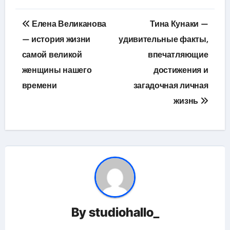
Навигация
Елена Великанова
Тина Кунаки —
по
— история жизни
удивительные факты,
самой великой
впечатляющие
записям
женщины нашего
достижения и
времени
загадочная личная
жизнь
By
studiohallo_