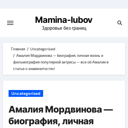
Skip
to
Mamina-lubov
content
Здоровье без границ
Главная
Uncategorised
Амалия Мордвинова — биография, личная жизнь и
фильмография популярной актрисы — все об Амалии в
статье о знаменитостях!
Uncategorised
Амалия Мордвинова —
биография, личная