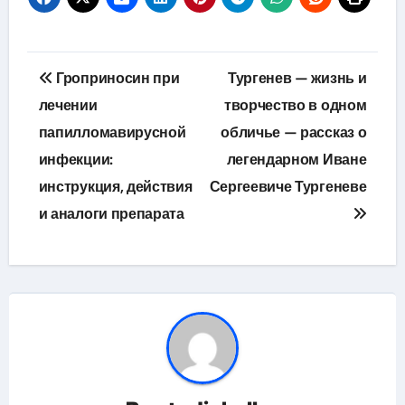
Навигация
Гроприносин при
Тургенев — жизнь и
по
лечении
творчество в одном
папилломавирусной
обличье — рассказ о
записям
инфекции:
легендарном Иване
инструкция, действия
Сергеевиче Тургеневе
и аналоги препарата