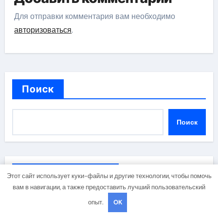
Для отправки комментария вам необходимо
авторизоваться
.
Поиск
Поиск
Последние записи
Этот сайт использует куки-файлы и другие технологии, чтобы помочь
вам в навигации, а также предоставить лучший пользовательский
опыт.
OK
Организация доставки свежих цветов и букетов к
праздничным датам