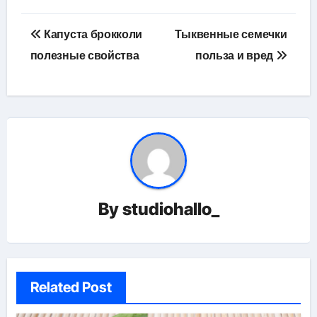
Навигация
Капуста брокколи
Тыквенные семечки
по
полезные свойства
польза и вред
записям
By
studiohallo_
Related Post