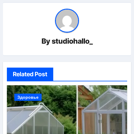
By
studiohallo_
Related Post
Здоровье