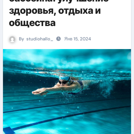
здоровья, отдыха и
общества
By
studiohallo_
Янв 15, 2024