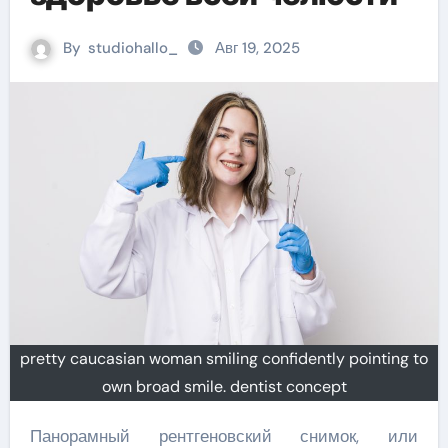
By
studiohallo_
Авг 19, 2025
pretty caucasian woman smiling confidently pointing to
own broad smile. dentist concept
Панорамный рентгеновский снимок, или