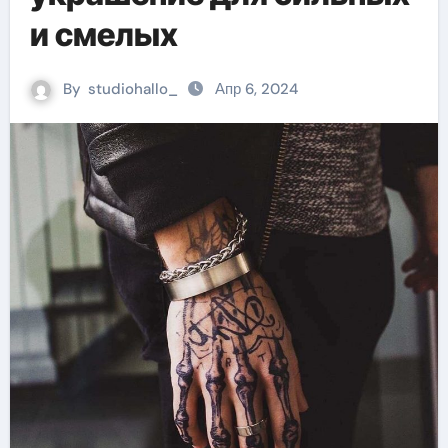
и смелых
By
studiohallo_
Апр 6, 2024